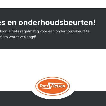
ties en onderhoudsbeurten!
door je fiets regelmatig voor een onderhoudsbeurt te
fiets wordt verlengd!