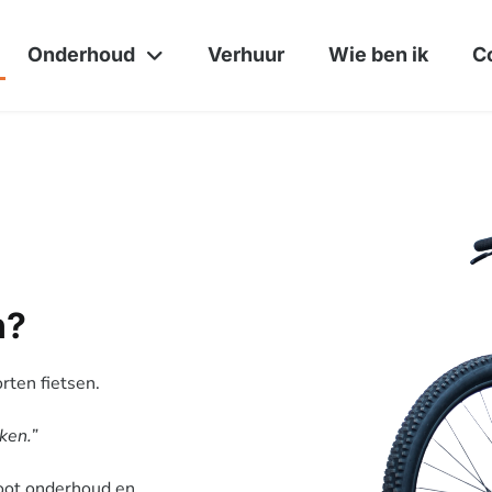
Onderhoud
Verhuur
Wie ben ik
C
n?
orten fietsen.
ken.”
root onderhoud en