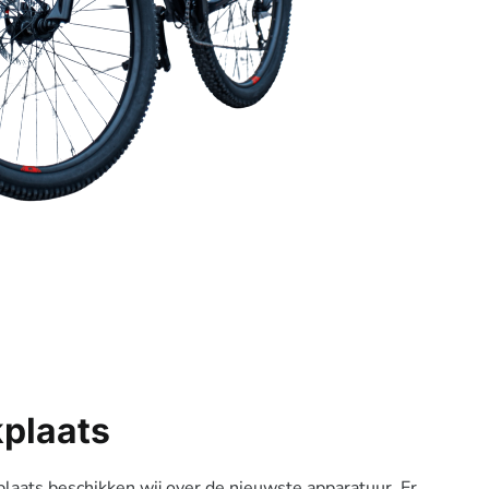
plaats
laats beschikken wij over de nieuwste apparatuur. Er