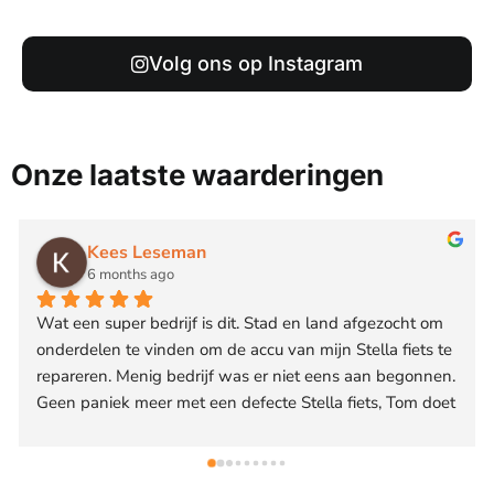
Volg ons op Instagram
Onze laatste waarderingen
Jorick
6 months ago
Vandaag 29 jan '26 bij Tom geweest! Fijne vent, leuk 
gesprek gehad en een goede service!
Heeft ons geholpen met een nieuw te plaatsen 
kinderzitje op de fiets. Was ff een klein dingetje door het 
artikel zelf, is vervolgens snel opgelost en Tom bood nog 
een eventueel alternatief om er voor te zorgen dat onze 
dochter niet met de voet tussen de spaken zou komen. 